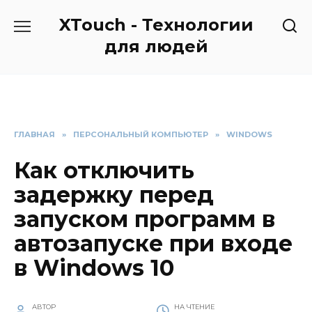
Перейти
XTouch - Технологии
к
содержанию
для людей
ГЛАВНАЯ
»
ПЕРСОНАЛЬНЫЙ КОМПЬЮТЕР
»
WINDOWS
Как отключить
задержку перед
запуском программ в
автозапуске при входе
в Windows 10
АВТОР
НА ЧТЕНИЕ