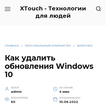
Перейти
XTouch - Технологии
к
содержанию
для людей
ГЛАВНАЯ
»
ПЕРСОНАЛЬНЫЙ КОМПЬЮТЕР
»
WINDOWS
Как удалить
обновления Windows
10
АВТОР
НА ЧТЕНИЕ
admin
4 мин
ПРОСМОТРОВ
ОПУБЛИКОВАНО
60
10.06.2022