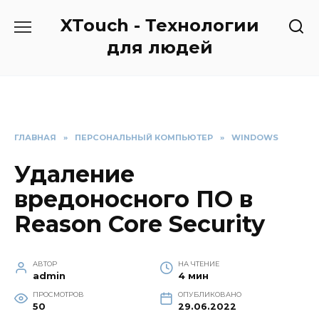
Перейти
XTouch - Технологии
к
содержанию
для людей
ГЛАВНАЯ
»
ПЕРСОНАЛЬНЫЙ КОМПЬЮТЕР
»
WINDOWS
Удаление
вредоносного ПО в
Reason Core Security
АВТОР
НА ЧТЕНИЕ
admin
4 мин
ПРОСМОТРОВ
ОПУБЛИКОВАНО
50
29.06.2022