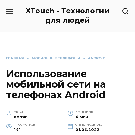
Перейти
XTouch - Технологии
к
содержанию
для людей
ГЛАВНАЯ
»
МОБИЛЬНЫЕ ТЕЛЕФОНЫ
»
ANDROID
Использование
мобильной сети на
телефонах Android
АВТОР
НА ЧТЕНИЕ
admin
4 мин
ПРОСМОТРОВ
ОПУБЛИКОВАНО
141
01.06.2022