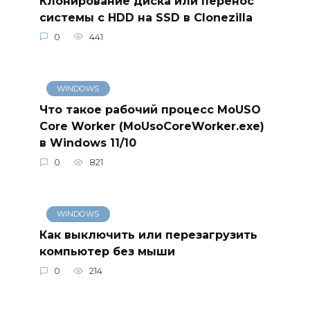
Клонирование диска или перенос
системы с HDD на SSD в Clonezilla
0
441
WINDOWS
Что такое рабочий процесс MoUSO
Core Worker (MoUsoCoreWorker.exe)
в Windows 11/10
0
821
WINDOWS
Как выключить или перезагрузить
компьютер без мыши
0
214