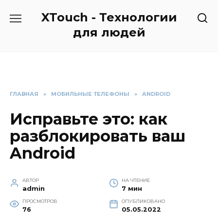
Перейти
XTouch - Технологии
к
содержанию
для людей
ГЛАВНАЯ
»
МОБИЛЬНЫЕ ТЕЛЕФОНЫ
»
ANDROID
Исправьте это: как
разблокировать ваш
Android
АВТОР
НА ЧТЕНИЕ
admin
7 мин
ПРОСМОТРОВ
ОПУБЛИКОВАНО
76
05.05.2022