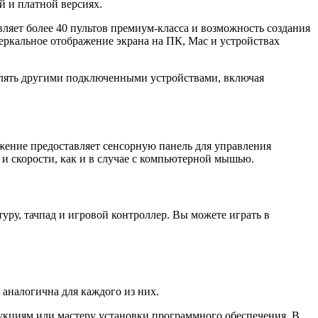
й и платной версиях.
вляет более 40 пультов премиум-класса и возможность создания
еркальное отображение экрана на ПК, Mac и устройствах
авлять другими подключенными устройствами, включая
жение предоставляет сенсорную панель для управления
 скорости, как и в случае с компьютерной мышью.
уру, тачпад и игровой контроллер. Вы можете играть в
аналогична для каждого из них.
рукциям или мастеру установки программного обеспечения. В