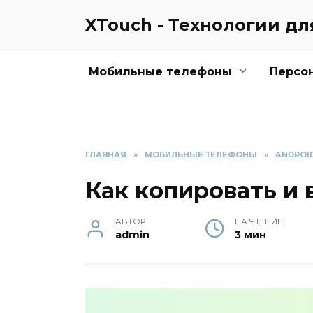
Перейти
XTouch - Технологии д
к
содержанию
Мобильные телефоны
Персо
ГЛАВНАЯ
»
МОБИЛЬНЫЕ ТЕЛЕФОНЫ
»
ANDROI
Как копировать и 
АВТОР
НА ЧТЕНИЕ
admin
3 мин