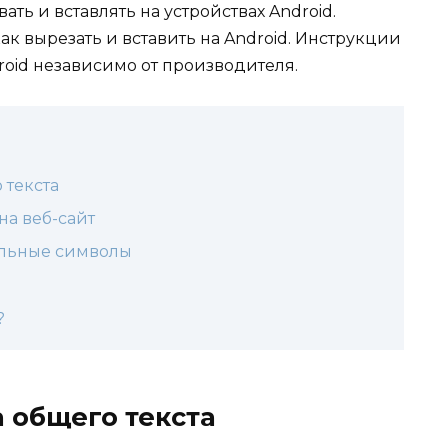
вать и вставлять на устройствах Android.
к вырезать и вставить на Android. Инструкции
oid независимо от производителя.
 текста
на веб-сайт
альные символы
d
?
 общего текста