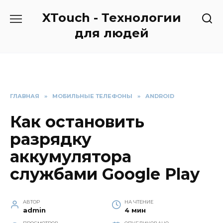
Перейти
XTouch - Технологии
к
содержанию
для людей
ГЛАВНАЯ
»
МОБИЛЬНЫЕ ТЕЛЕФОНЫ
»
ANDROID
Как остановить
разрядку
аккумулятора
службами Google Play
АВТОР
НА ЧТЕНИЕ
admin
4 мин