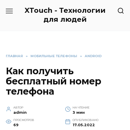
Перейти
XTouch - Технологии
к
содержанию
для людей
ГЛАВНАЯ
»
МОБИЛЬНЫЕ ТЕЛЕФОНЫ
»
ANDROID
Как получить
бесплатный номер
телефона
АВТОР
НА ЧТЕНИЕ
admin
3 мин
ПРОСМОТРОВ
ОПУБЛИКОВАНО
69
17.05.2022