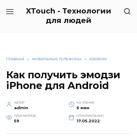
Перейти
XTouch - Технологии
к
содержанию
для людей
ГЛАВНАЯ
»
МОБИЛЬНЫЕ ТЕЛЕФОНЫ
»
ANDROID
Как получить эмодзи
iPhone для Android
АВТОР
НА ЧТЕНИЕ
admin
6 мин
ПРОСМОТРОВ
ОПУБЛИКОВАНО
59
17.05.2022