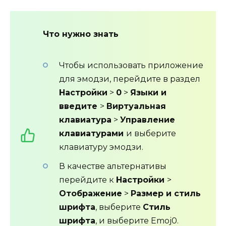
Что нужно знать
Чтобы использовать приложение
для эмодзи, перейдите в раздел
Настройки
>
0
>
Языки и
введите
>
Виртуальная
клавиатура
>
Управление
клавиатурами
и выберите
клавиатуру эмодзи.
В качестве альтернативы
перейдите к
Настройки
>
Отображение
>
Размер и стиль
шрифта
, выберите
Стиль
шрифта
, и выберите Emoj0.