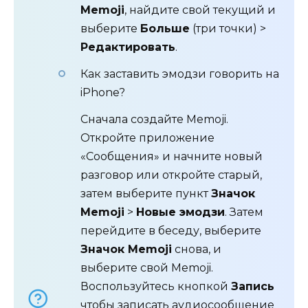
Memoji
, найдите свой текущий и
выберите
Больше
(три точки) >
Редактировать
.
Как заставить эмодзи говорить на
iPhone?
Сначала создайте Memoji.
Откройте приложение
«Сообщения» и начните новый
разговор или откройте старый,
затем выберите пункт
Значок
Memoji
>
Новые эмодзи
. Затем
перейдите в беседу, выберите
Значок Memoji
снова, и
выберите свой Memoji.
Воспользуйтесь кнопкой
Запись
чтобы записать аудиосообщение