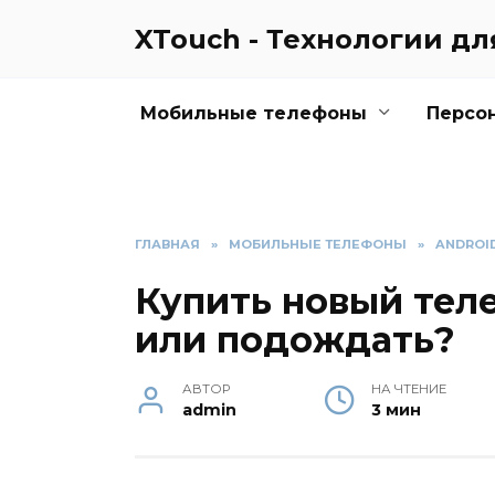
Перейти
XTouch - Технологии д
к
содержанию
Мобильные телефоны
Персо
ГЛАВНАЯ
»
МОБИЛЬНЫЕ ТЕЛЕФОНЫ
»
ANDROI
Купить новый тел
или подождать?
АВТОР
НА ЧТЕНИЕ
admin
3 мин