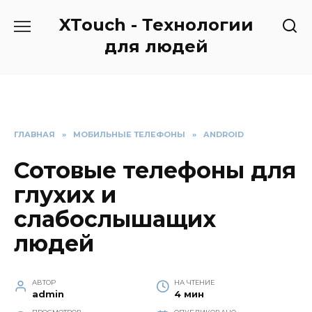
Перейти
XTouch - Технологии
к
содержанию
для людей
ГЛАВНАЯ
»
МОБИЛЬНЫЕ ТЕЛЕФОНЫ
»
ANDROID
Сотовые телефоны для
глухих и
слабослышащих
людей
АВТОР
НА ЧТЕНИЕ
admin
4 мин