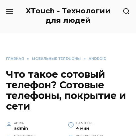
Перейти
XTouch - Технологии
к
содержанию
для людей
ГЛАВНАЯ
»
МОБИЛЬНЫЕ ТЕЛЕФОНЫ
»
ANDROID
Что такое сотовый
телефон? Сотовые
телефоны, покрытие и
сети
АВТОР
НА ЧТЕНИЕ
admin
4 мин