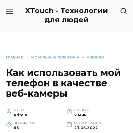
Перейти
XTouch - Технологии
к
содержанию
для людей
ГЛАВНАЯ
»
МОБИЛЬНЫЕ ТЕЛЕФОНЫ
»
ANDROID
Как использовать мой
телефон в качестве
веб-камеры
АВТОР
НА ЧТЕНИЕ
admin
7 мин
ПРОСМОТРОВ
ОПУБЛИКОВАНО
66
27.05.2022