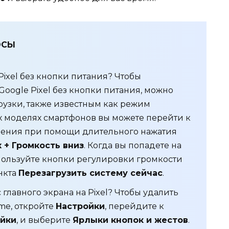
ОСЫ
Pixel без кнопки питания? Чтобы
Google Pixel без кнопки питания, можно
рузки, также известным как режим
х моделях смартфонов вы можете перейти к
ления при помощи длительного нажатия
 + Громкость вниз
. Когда вы попадете на
пользуйте кнопки регулировки громкости
нкта
Перезагрузить систему сейчас
.
 главного экрана на Pixel? Чтобы удалить
ome, откройте
Настройки
, перейдите к
йки
, и выберите
Ярлыки кнопок и жестов
.