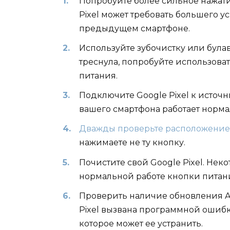
Попробуйте более сильное нажати
Pixel может требовать большего у
предыдущем смартфоне.
Используйте зубочистку или була
треснула, попробуйте использова
питания.
Подключите Google Pixel к источ
вашего смартфона работает норма
Дважды проверьте расположение 
нажимаете не ту кнопку.
Почистите свой Google Pixel. Нек
нормальной работе кнопки питан
Проверить наличие обновления An
Pixel вызвана программной ошибк
которое может ее устранить.