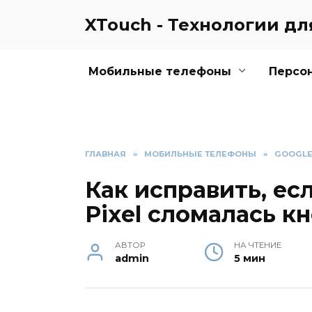
Перейти
XTouch - Технологии д
к
содержанию
Мобильные телефоны
Персо
ГЛАВНАЯ
»
МОБИЛЬНЫЕ ТЕЛЕФОНЫ
»
GOOGL
Как исправить, ес
Pixel сломалась к
АВТОР
НА ЧТЕНИЕ
admin
5 мин