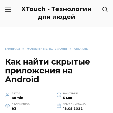
Перейти
XTouch - Технологии
к
содержанию
для людей
ГЛАВНАЯ
»
МОБИЛЬНЫЕ ТЕЛЕФОНЫ
»
ANDROID
Как найти скрытые
приложения на
Android
АВТОР
НА ЧТЕНИЕ
admin
5 мин
ПРОСМОТРОВ
ОПУБЛИКОВАНО
83
13.05.2022