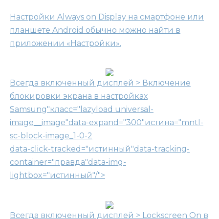
Настройки Always on Display на смартфоне или
планшете Android обычно можно найти в
приложении «Настройки».
Всегда включенный дисплей > Включение
блокировки экрана в настройках
Samsung"класс="lazyload universal-
image__image"data-expand="300"истина="mntl-
sc-block-image_1-0-2
data-click-tracked="истинный"data-tracking-
container="правда"data-img-
lightbox="истинный"/">
Всегда включенный дисплей > Lockscreen On в