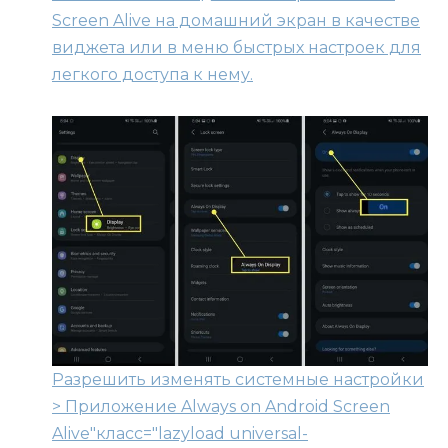
Screen Alive на домашний экран в качестве
виджета или в меню быстрых настроек для
легкого доступа к нему.
Разрешить изменять системные настройки
> Приложение Always on Android Screen
Alive"класс="lazyload universal-