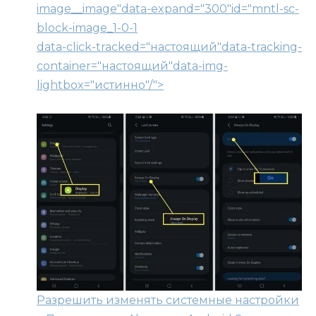
image__image"data-expand="300"id="mntl-sc-
block-image_1-0-1
data-click-tracked="настоящий"data-tracking-
container="настоящий"data-img-
lightbox="истинно"/">
Разрешить изменять системные настройки