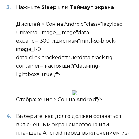
Нажмите
Sleep
или
Таймаут экрана
.
Дисплей > Сон на Android"class="lazyload
universal-image__image"data-
expand="300"идиотизм"mntl-sc-block-
image_1-0
data-click-tracked="true"data-tracking-
container="настоящий"data-img-
lightbox="true"/">
Отображение > Сон на Android"/>
Выберите, как долго должен оставаться
включенным экран смартфона или
планшета Android перед выключением из-