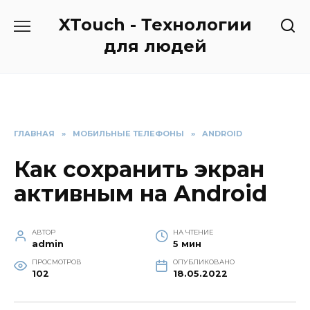
Перейти
XTouch - Технологии
к
содержанию
для людей
ГЛАВНАЯ
»
МОБИЛЬНЫЕ ТЕЛЕФОНЫ
»
ANDROID
Как сохранить экран
активным на Android
АВТОР
НА ЧТЕНИЕ
admin
5 мин
ПРОСМОТРОВ
ОПУБЛИКОВАНО
102
18.05.2022