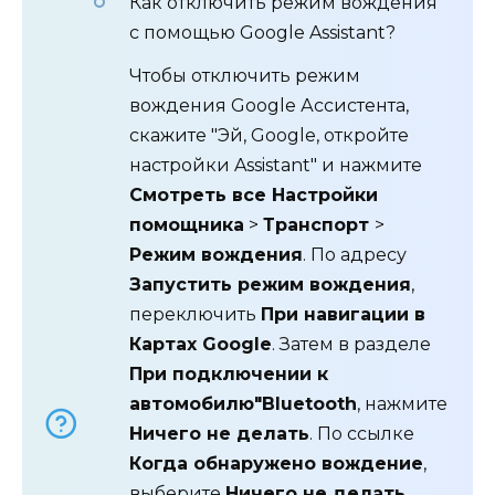
Как отключить режим вождения
с помощью Google Assistant?
Чтобы отключить режим
вождения Google Ассистента,
скажите "Эй, Google, откройте
настройки Assistant" и нажмите
Смотреть все Настройки
помощника
>
Транспорт
>
Режим вождения
. По адресу
Запустить режим вождения
,
переключить
При навигации в
Картах Google
. Затем в разделе
При подключении к
автомобилю"Bluetooth
, нажмите
Ничего не делать
. По ссылке
Когда обнаружено вождение
,
выберите
Ничего не делать
.