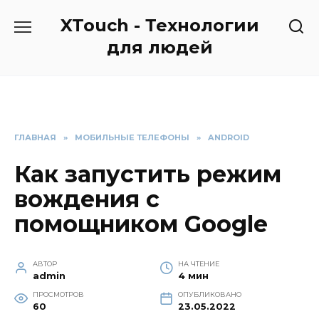
Перейти
XTouch - Технологии
к
содержанию
для людей
ГЛАВНАЯ
»
МОБИЛЬНЫЕ ТЕЛЕФОНЫ
»
ANDROID
Как запустить режим
вождения с
помощником Google
АВТОР
НА ЧТЕНИЕ
admin
4 мин
ПРОСМОТРОВ
ОПУБЛИКОВАНО
60
23.05.2022