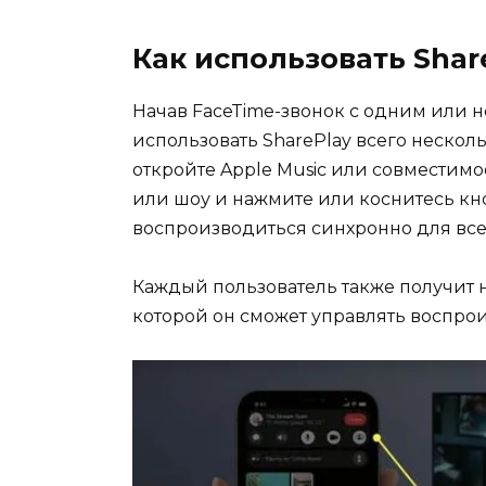
Как использовать Shar
Начав FaceTime-звонок с одним или н
использовать SharePlay всего нескол
откройте Apple Music или совместим
или шоу и нажмите или коснитесь к
воспроизводиться синхронно для всех
Каждый пользователь также получит 
которой он сможет управлять воспро