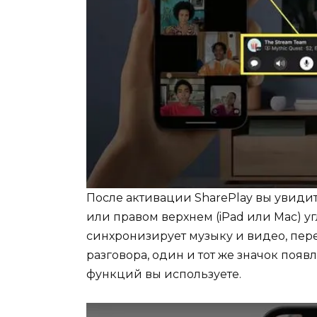
После активации SharePlay вы увидит
или правом верхнем (iPad или Mac) у
синхронизирует музыку и видео, пере
разговора, один и тот же значок появл
функций вы используете.