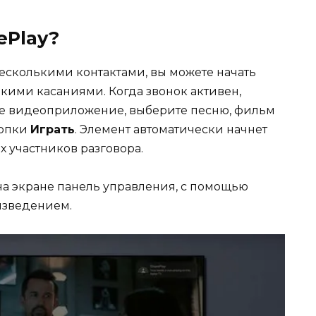
ePlay?
есколькими контактами, вы можете начать
ькими касаниями. Когда звонок активен,
ое видеоприложение, выберите песню, фильм
нопки
Играть
. Элемент автоматически начнет
 участников разговора.
на экране панель управления, с помощью
изведением.