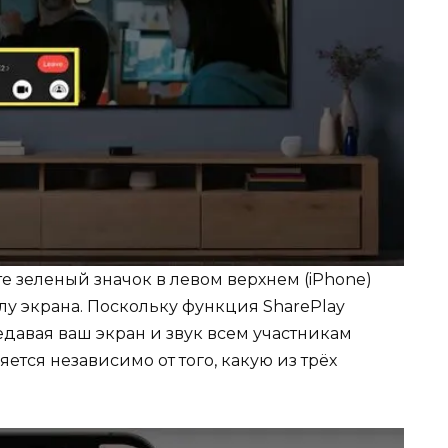
е зеленый значок в левом верхнем (iPhone)
глу экрана. Поскольку функция SharePlay
давая ваш экран и звук всем участникам
яется независимо от того, какую из трёх