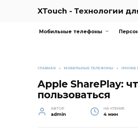
Перейти
XTouch - Технологии д
к
содержанию
Мобильные телефоны
Персо
ГЛАВНАЯ
»
МОБИЛЬНЫЕ ТЕЛЕФОНЫ
»
IPHONE 
Apple SharePlay: ч
пользоваться
АВТОР
НА ЧТЕНИЕ
admin
4 мин