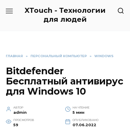
Перейти
XTouch - Технологии
к
содержанию
для людей
ГЛАВНАЯ
»
ПЕРСОНАЛЬНЫЙ КОМПЬЮТЕР
»
WINDOWS
Bitdefender
Бесплатный антивирус
для Windows 10
АВТОР
НА ЧТЕНИЕ
admin
5 мин
ПРОСМОТРОВ
ОПУБЛИКОВАНО
59
07.06.2022