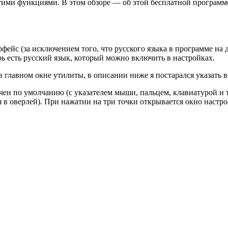
 этими функциями. В этом обзоре — об этой бесплатной програм
ейс (за исключением того, что русского языка в программе на д
рь есть русский язык, который можно включить в настройках.
 главном окне утилиты, в описании ниже я постарался указать в
ен по умолчанию (с указателем мыши, пальцем, клавиатурой и 
я в оверлей). При нажатии на три точки открывается окно настро