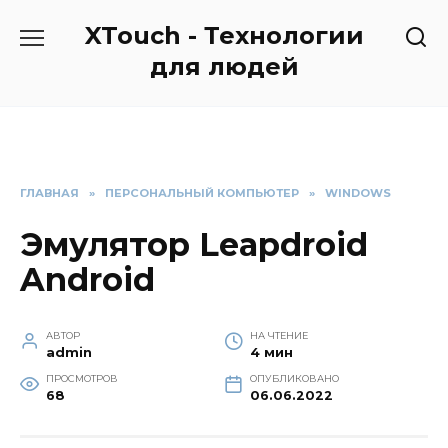
Перейти
XTouch - Технологии
к
содержанию
для людей
ГЛАВНАЯ
»
ПЕРСОНАЛЬНЫЙ КОМПЬЮТЕР
»
WINDOWS
Эмулятор Leapdroid
Android
АВТОР
НА ЧТЕНИЕ
admin
4 мин
ПРОСМОТРОВ
ОПУБЛИКОВАНО
68
06.06.2022