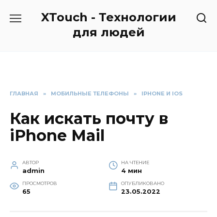
Перейти
XTouch - Технологии
к
содержанию
для людей
ГЛАВНАЯ
»
МОБИЛЬНЫЕ ТЕЛЕФОНЫ
»
IPHONE И IOS
Как искать почту в
iPhone Mail
АВТОР
НА ЧТЕНИЕ
admin
4 мин
ПРОСМОТРОВ
ОПУБЛИКОВАНО
65
23.05.2022