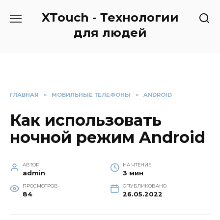
Перейти
XTouch - Технологии
к
содержанию
для людей
ГЛАВНАЯ
»
МОБИЛЬНЫЕ ТЕЛЕФОНЫ
»
ANDROID
Как использовать
ночной режим Android
АВТОР
НА ЧТЕНИЕ
admin
3 мин
ПРОСМОТРОВ
ОПУБЛИКОВАНО
84
26.05.2022