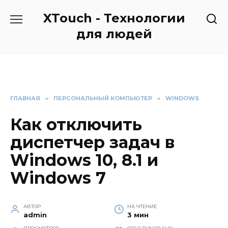
Перейти
XTouch - Технологии
к
содержанию
для людей
ГЛАВНАЯ
»
ПЕРСОНАЛЬНЫЙ КОМПЬЮТЕР
»
WINDOWS
Как отключить
диспетчер задач в
Windows 10, 8.1 и
Windows 7
АВТОР
НА ЧТЕНИЕ
admin
3 мин