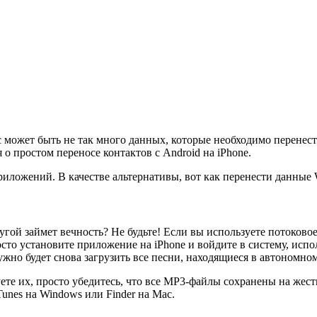
ас может быть не так много данных, которые необходимо перенес
 о простом переносе контактов с Android на iPhone.
иложений. В качестве альтернативы, вот как перенести данные W
ругой займет вечность? Не будьте! Если вы используете потоков
росто установите приложение на iPhone и войдите в систему, исп
ужно будет снова загрузить все песни, находящиеся в автономно
уете их, просто убедитесь, что все MP3-файлы сохранены на же
unes на Windows или Finder на Mac.