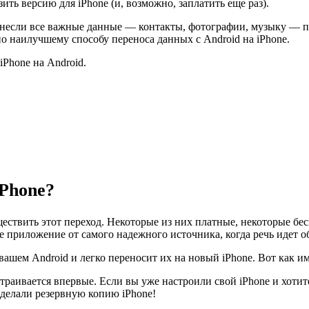
ть версию для iPhone (и, возможно, заплатить еще раз).
еренесли все важные данные — контакты, фотографии, музыку — п
по наилучшему способу переноса данных с Android на iPhone.
iPhone на Android.
iPhone?
ствить этот переход. Некоторые из них платные, некоторые бе
приложение от самого надежного источника, когда речь идет об 
ашем Android и легко переносит их на новый iPhone. Вот как им
траивается впервые. Если вы уже настроили свой iPhone и хотите
 сделали резервную копию iPhone!