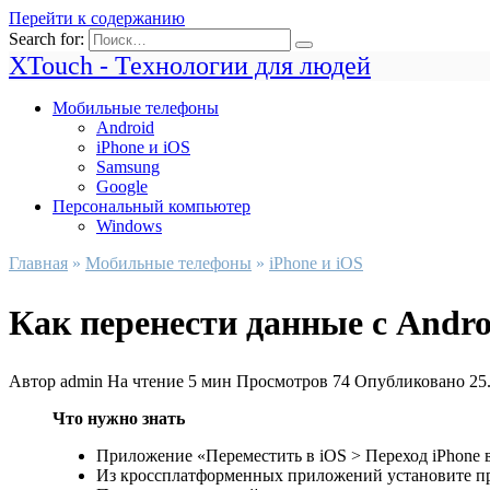
Перейти к содержанию
Search for:
XTouch - Технологии для людей
Мобильные телефоны
Android
iPhone и iOS
Samsung
Google
Персональный компьютер
Windows
Главная
»
Мобильные телефоны
»
iPhone и iOS
Как перенести данные с Andro
Автор
admin
На чтение
5 мин
Просмотров
74
Опубликовано
25
Что нужно знать
Приложение «Переместить в iOS > Переход iPhone в
Из кроссплатформенных приложений установите при