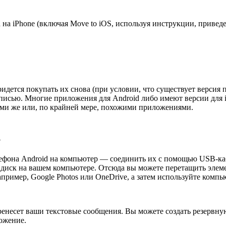
 на iPhone (включая Move to iOS, используя инструкции, привед
дется покупать их снова (при условии, что существует версия 
аписью. Многие приложения для Android либо имеют версии для i
еми же или, по крайней мере, похожими приложениями.
?
лефона Android на компьютер — соединить их с помощью USB-к
 диск на вашем компьютере. Отсюда вы можете перетащить элеме
ример, Google Photos или OneDrive, а затем используйте компью
енесет ваши текстовые сообщения. Вы можете создать резервную
ожение.