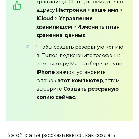
хранилища iCloud, перейдите по
адресу
Настройки
>
ваше имя
>
iCloud
>
Управление
хранилищем
>
Изменить план
хранения данных
.
Чтобы создать резервную копию
в iTunes, подключите телефон к
компьютеру Mac, выберите пункт
iPhone
значок, установите
флажок
этот компьютер
, затем
выберите
Создать резервную
копию сейчас
.
В этой статье рассказывается, как создать