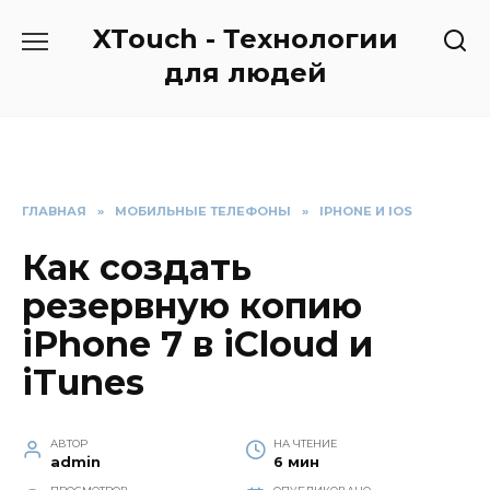
Перейти
XTouch - Технологии
к
содержанию
для людей
ГЛАВНАЯ
»
МОБИЛЬНЫЕ ТЕЛЕФОНЫ
»
IPHONE И IOS
Как создать
резервную копию
iPhone 7 в iCloud и
iTunes
АВТОР
НА ЧТЕНИЕ
admin
6 мин