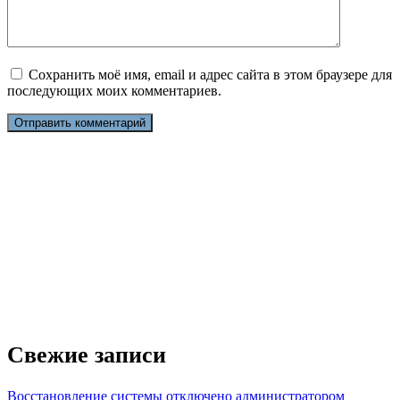
Сохранить моё имя, email и адрес сайта в этом браузере для
последующих моих комментариев.
Свежие записи
Восстановление системы отключено администратором
Некоторые пользователи Windows 10, 8 и Windows 7 могут
0
56
Как узнать, сколько места занимает программа в Windows
Несмотря на то, что почти все умеют смотреть на размер
0
67
Ошибка 0x80248007 в Центре обновления Windows 11 или
Windows 10 — как исправить?
Сообщение о проблемах с установкой некоторых обновлений
0
353