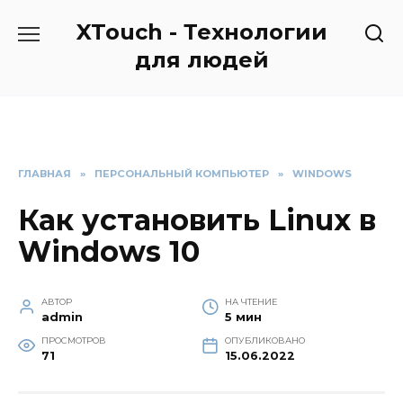
Перейти
XTouch - Технологии
к
содержанию
для людей
ГЛАВНАЯ
»
ПЕРСОНАЛЬНЫЙ КОМПЬЮТЕР
»
WINDOWS
Как установить Linux в
Windows 10
АВТОР
НА ЧТЕНИЕ
admin
5 мин
ПРОСМОТРОВ
ОПУБЛИКОВАНО
71
15.06.2022