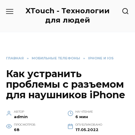
Перейти
XTouch - Технологии
к
содержанию
для людей
ГЛАВНАЯ
»
МОБИЛЬНЫЕ ТЕЛЕФОНЫ
»
IPHONE И IOS
Как устранить
проблемы с разъемом
для наушников iPhone
АВТОР
НА ЧТЕНИЕ
admin
6 мин
ПРОСМОТРОВ
ОПУБЛИКОВАНО
68
17.05.2022