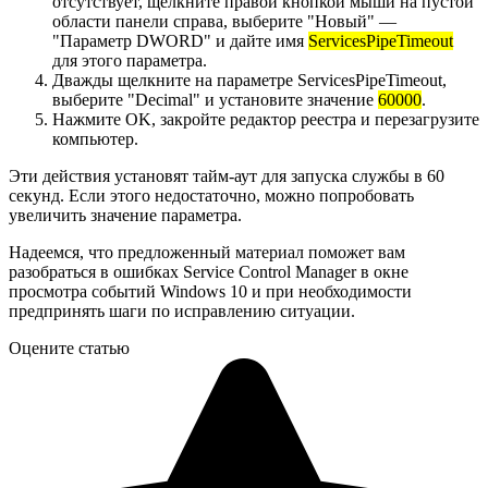
отсутствует, щелкните правой кнопкой мыши на пустой
области панели справа, выберите "Новый" —
"Параметр DWORD" и дайте имя
ServicesPipeTimeout
для этого параметра.
Дважды щелкните на параметре ServicesPipeTimeout,
выберите "Decimal" и установите значение
60000
.
Нажмите OK, закройте редактор реестра и перезагрузите
компьютер.
Эти действия установят тайм-аут для запуска службы в 60
секунд. Если этого недостаточно, можно попробовать
увеличить значение параметра.
Надеемся, что предложенный материал поможет вам
разобраться в ошибках Service Control Manager в окне
просмотра событий Windows 10 и при необходимости
предпринять шаги по исправлению ситуации.
Оцените статью