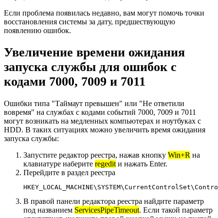
Если проблема появилась недавно, вам могут помочь точки
восстановления системы за дату, предшествующую
появлению ошибок.
Увеличение времени ожидания
запуска службы для ошибок с
кодами 7000, 7009 и 7011
Ошибки типа "Таймаут превышен" или "Не ответили
вовремя" на службах с кодами событий 7000, 7009 и 7011
могут возникать на медленных компьютерах и ноутбуках с
HDD. В таких ситуациях можно увеличить время ожидания
запуска службы:
Запустите редактор реестра, нажав кнопку
Win+R
на
клавиатуре наберите
regedit
и нажать Enter.
Перейдите в раздел реестра
HKEY_LOCAL_MACHINE\SYSTEM\CurrentControlSet\Contro
В правой панели редактора реестра найдите параметр
под названием
ServicesPipeTimeout
. Если такой параметр