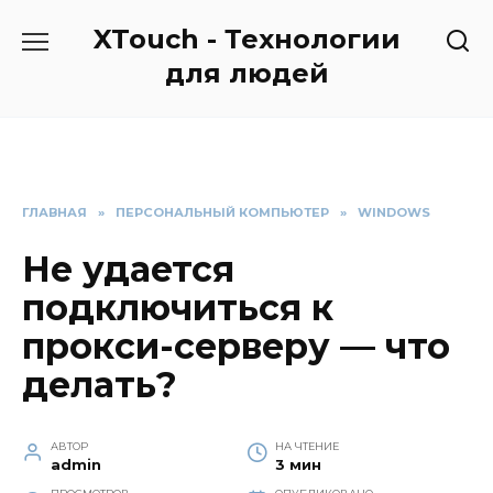
Перейти
XTouch - Технологии
к
содержанию
для людей
ГЛАВНАЯ
»
ПЕРСОНАЛЬНЫЙ КОМПЬЮТЕР
»
WINDOWS
Не удается
подключиться к
прокси-серверу — что
делать?
АВТОР
НА ЧТЕНИЕ
admin
3 мин