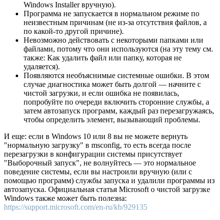
Windows Installer вручную).
Программа не запускается в нормальном режиме по
неизвестным причинам (не из-за отсутствия файлов, а
по какой-то другой причине).
Невозможно действовать с некоторыми папками или
файлами, потому что они используются (на эту тему см.
также: Как удалить файл или папку, которая не
удаляется).
Появляются необъяснимые системные ошибки. В этом
случае диагностика может быть долгой — начните с
чистой загрузки, и если ошибка не появилась,
попробуйте по очереди включить сторонние службы, а
затем автозапуск программ, каждый раз перезагружаясь,
чтобы определить элемент, вызывающий проблемы.
И еще: если в Windows 10 или 8 вы не можете вернуть
"нормальную загрузку" в msconfig, то есть всегда после
перезагрузки в конфигурации системы присутствует
"Выборочный запуск", не волнуйтесь — это нормальное
поведение системы, если вы настроили вручную (или с
помощью программ) службы запуска и удалили программы из
автозапуска. Официальная статья Microsoft о чистой загрузке
Windows также может быть полезна:
https://support.microsoft.com/en-ru/kb/929135