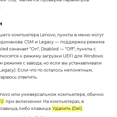
.
и
ашего компьютера Lenovo, пункты в меню могут
 одинакова: CSM и Legacy — поддержка режима
d означает "On", Disabled — "Off", пункты с
относятся к режиму загрузки UEFI для Windows
том режиме с завода, но если вы устанавливали
Legacy). Если что-то осталось непонятным,
тараюсь ответить.
Lenovo или универсальном компьютере, обычно
F2
при включении. На компьютерах, в
 клавиша, либо клавиша
Удалить (Del)
.