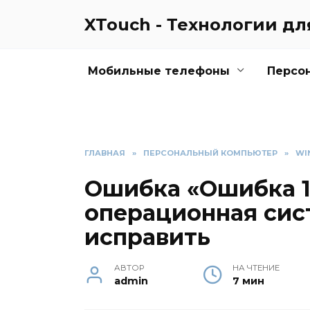
Перейти
XTouch - Технологии д
к
содержанию
Мобильные телефоны
Персо
ГЛАВНАЯ
»
ПЕРСОНАЛЬНЫЙ КОМПЬЮТЕР
»
WI
Ошибка «Ошибка 1
операционная сис
исправить
АВТОР
НА ЧТЕНИЕ
admin
7 мин