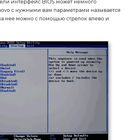
дели интерфейс BIOS может немного
enovo с нужными вам параметрами называется
и на нее можно с помощью стрелок влево и