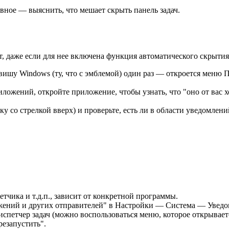
авное — выяснить, что мешает скрыть панель задач.
, даже если для нее включена функция автоматического скрытия 
шу Windows (ту, что с эмблемой) один раз — откроется меню Пу
ложений, откройте приложение, чтобы узнать, что "оно от вас хо
ку со стрелкой вверх) и проверьте, есть ли в области уведомл
етчика и т.д.п., зависит от конкретной программы.
жений и других отправителей" в Настройки — Система — Уведом
испетчер задач (можно воспользоваться меню, которое открывае
резапустить".