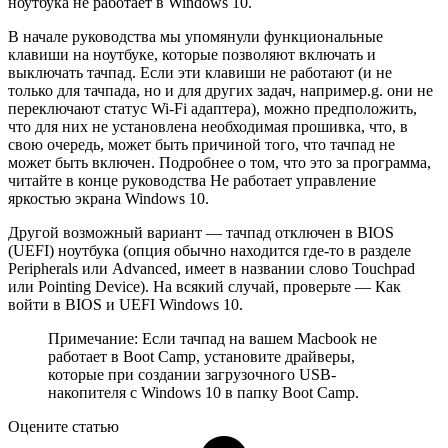
ноутбука не работает в Windows 10.
В начале руководства мы упомянули функциональные
клавиши на ноутбуке, которые позволяют включать и
выключать тачпад. Если эти клавиши не работают (и не
только для тачпада, но и для других задач, например.g. они не
переключают статус Wi-Fi адаптера), можно предположить,
что для них не установлена необходимая прошивка, что, в
свою очередь, может быть причиной того, что тачпад не
может быть включен. Подробнее о том, что это за программа,
читайте в конце руководства Не работает управление
яркостью экрана Windows 10.
Другой возможный вариант — тачпад отключен в BIOS
(UEFI) ноутбука (опция обычно находится где-то в разделе
Peripherals или Advanced, имеет в названии слово Touchpad
или Pointing Device). На всякий случай, проверьте — Как
войти в BIOS и UEFI Windows 10.
Примечание: Если тачпад на вашем Macbook не
работает в Boot Camp, установите драйверы,
которые при создании загрузочного USB-
накопителя с Windows 10 в папку Boot Camp.
Оцените статью