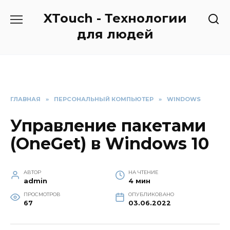
Перейти
XTouch - Технологии
к
содержанию
для людей
ГЛАВНАЯ
»
ПЕРСОНАЛЬНЫЙ КОМПЬЮТЕР
»
WINDOWS
Управление пакетами
(OneGet) в Windows 10
АВТОР
НА ЧТЕНИЕ
admin
4 мин
ПРОСМОТРОВ
ОПУБЛИКОВАНО
67
03.06.2022