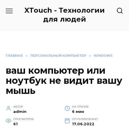
Перейти
XTouch - Технологии
к
содержанию
для людей
ГЛАВНАЯ
»
ПЕРСОНАЛЬНЫЙ КОМПЬЮТЕР
»
WINDOWS
ваш компьютер или
ноутбук не видит вашу
мышь
АВТОР
НА ЧТЕНИЕ
admin
6 мин
ПРОСМОТРОВ
ОПУБЛИКОВАНО
61
17.06.2022