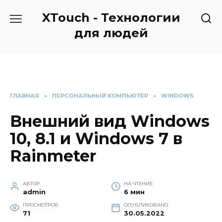
Перейти
XTouch - Технологии
к
содержанию
для людей
ГЛАВНАЯ
»
ПЕРСОНАЛЬНЫЙ КОМПЬЮТЕР
»
WINDOWS
Внешний вид Windows
10, 8.1 и Windows 7 в
Rainmeter
АВТОР
НА ЧТЕНИЕ
admin
6 мин
ПРОСМОТРОВ
ОПУБЛИКОВАНО
71
30.05.2022