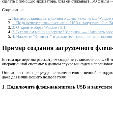
сделать с помощью архиватора, хотя он открывает ISO файлы)
Содержание
Пример создания загрузочного флеш-накопителя Windows
1. Подключите флэш-накопитель USB и запустите UltraI
2. Откройте образ Windows 8.1
3. В главном меню выберите "Загрузка" — "Записать обра
4. Нажмите "Записать" и дождитесь завершения создания
Пример создания загрузочного флеш
В этом примере мы рассмотрим создание установочного USB-нак
операционной системы: в данном случае мы будем использовать W
Описанная ниже процедура не является единственной, которую 
даже для начинающего пользователя.
1. Подключите флэш-накопитель USB и запустите