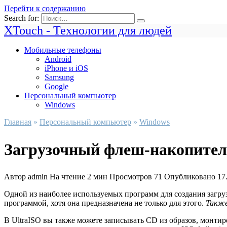
Перейти к содержанию
Search for:
XTouch - Технологии для людей
Мобильные телефоны
Android
iPhone и iOS
Samsung
Google
Персональный компьютер
Windows
Главная
»
Персональный компьютер
»
Windows
Загрузочный флеш-накопитель
Автор
admin
На чтение
2 мин
Просмотров
71
Опубликовано
17
Одной из наиболее используемых программ для создания загру
программой, хотя она предназначена не только для этого.
Также
В UltraISO вы также можете записывать CD из образов, монтиро