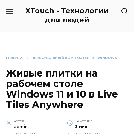
Перейти
XTouch - Технологии
к
содержанию
для людей
ГЛАВНАЯ
»
ПЕРСОНАЛЬНЫЙ КОМПЬЮТЕР
»
WINDOWS
Живые плитки на
рабочем столе
Windows 11 и 10 в Live
Tiles Anywhere
АВТОР
НА ЧТЕНИЕ
admin
3 мин