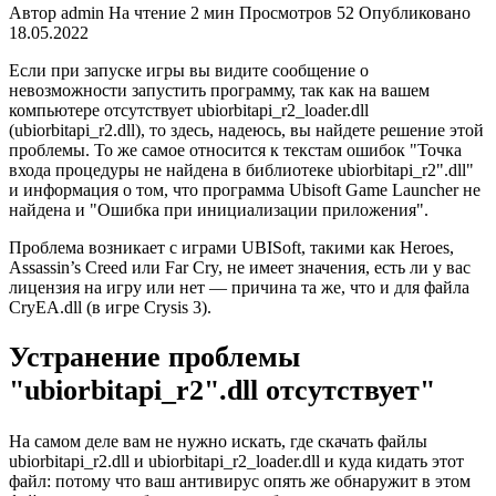
Автор
admin
На чтение
2 мин
Просмотров
52
Опубликовано
18.05.2022
Если при запуске игры вы видите сообщение о
невозможности запустить программу, так как на вашем
компьютере отсутствует ubiorbitapi_r2_loader.dll
(ubiorbitapi_r2.dll), то здесь, надеюсь, вы найдете решение этой
проблемы. То же самое относится к текстам ошибок "Точка
входа процедуры не найдена в библиотеке ubiorbitapi_r2".dll"
и информация о том, что программа Ubisoft Game Launcher не
найдена и "Ошибка при инициализации приложения".
Проблема возникает с играми UBISoft, такими как Heroes,
Assassin’s Creed или Far Cry, не имеет значения, есть ли у вас
лицензия на игру или нет — причина та же, что и для файла
CryEA.dll (в игре Crysis 3).
Устранение проблемы
"ubiorbitapi_r2".dll отсутствует"
На самом деле вам не нужно искать, где скачать файлы
ubiorbitapi_r2.dll и ubiorbitapi_r2_loader.dll и куда кидать этот
файл: потому что ваш антивирус опять же обнаружит в этом