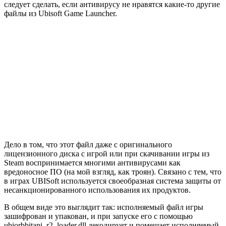
следует сделать, если антивирусу не нравятся какие-то другие
файлы из Ubisoft Game Launcher.
Дело в том, что этот файл даже с оригинального
лицензионного диска с игрой или при скачивании игры из
Steam воспринимается многими антивирусами как
вредоносное ПО (на мой взгляд, как троян). Связано с тем, что
в играх UBISoft используется своеобразная система защиты от
несанкционированного использования их продуктов.
В общем виде это выглядит так: исполняемый файл игры
зашифрован и упакован, и при запуске его с помощью
ubiorbbitapi_r2_loader.dll декодирует и помещает исполняемый