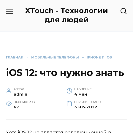
Перейти
XTouch - Технологии
к
содержанию
для людей
ГЛАВНАЯ
»
МОБИЛЬНЫЕ ТЕЛЕФОНЫ
»
IPHONE И IOS
iOS 12: что нужно знать
АВТОР
НА ЧТЕНИЕ
admin
4 мин
ПРОСМОТРОВ
ОПУБЛИКОВАНО
67
31.05.2022
Хотя iOS 12 не является революционной в