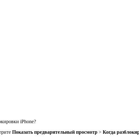
окировки iPhone?
берите
Показать предварительный просмотр
>
Когда разблоки