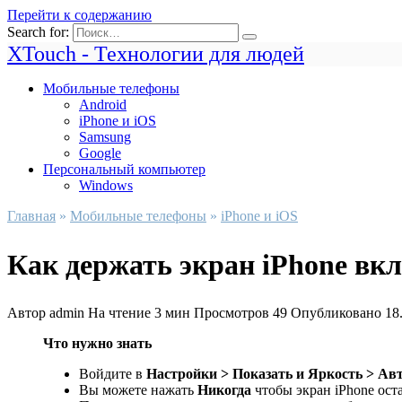
Перейти к содержанию
Search for:
XTouch - Технологии для людей
Мобильные телефоны
Android
iPhone и iOS
Samsung
Google
Персональный компьютер
Windows
Главная
»
Мобильные телефоны
»
iPhone и iOS
Как держать экран iPhone в
Автор
admin
На чтение
3 мин
Просмотров
49
Опубликовано
18
Что нужно знать
Войдите в
Настройки > Показать и Яркость > Ав
Вы можете нажать
Никогда
чтобы экран iPhone ост