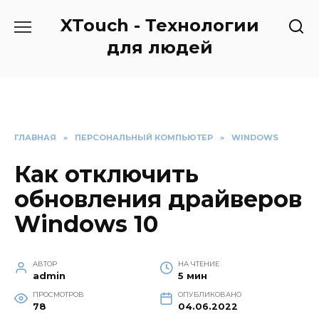
Перейти
XTouch - Технологии
к
содержанию
для людей
ГЛАВНАЯ
»
ПЕРСОНАЛЬНЫЙ КОМПЬЮТЕР
»
WINDOWS
Как отключить
обновления драйверов
Windows 10
АВТОР
НА ЧТЕНИЕ
admin
5 мин
ПРОСМОТРОВ
ОПУБЛИКОВАНО
78
04.06.2022