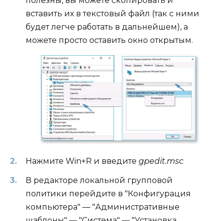
полезны, вы можете скопировать и
вставить их в текстовый файл (так с ними
будет легче работать в дальнейшем), а
можете просто оставить окно открытым.
Нажмите Win+R и введите
gpedit.msc
В редакторе локальной групповой
политики перейдите в "Конфигурация
компьютера" — "Административные
шаблоны" — "Система" — "Установка