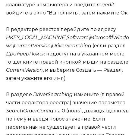
клавиатуре компьютера и введите
regedit
войдите в окно "Выполнить", затем нажмите Ок.
В редакторе реестра перейдите по адресу
HKEY_LOCAL_MACHINE\Software\Microsoft\Windo
ws\CurrentVersion\DriverSearching
(если раздел
ДрайверПоиск
недоступна в указанном месте,
то щелкните правой кнопкой мыши на разделе
CurrentVersion
, и выберите Создать — Раздел,
затем укажите его имя).
В разделе
DriverSearching
измените (в правой
части редактора реестра) значение параметра
SearchOrderConfig
на 0 (ноль), дважды щелкнув
по нему и введя новое значение. Если
переменная не существует, в правой части