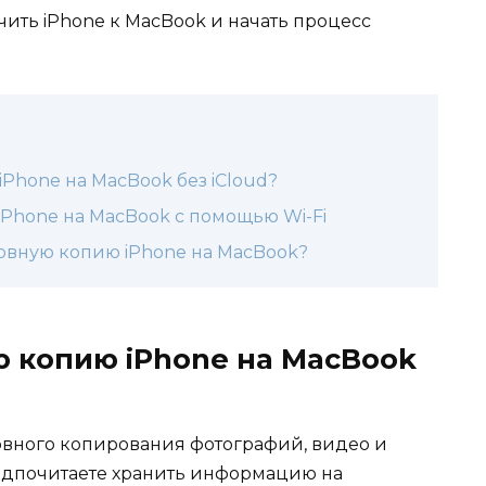
ючить iPhone к MacBook и начать процесс
Phone на MacBook без iCloud?
iPhone на MacBook с помощью Wi-Fi
ервную копию iPhone на MacBook?
ю копию iPhone на MacBook
рвного копирования фотографий, видео и
редпочитаете хранить информацию на