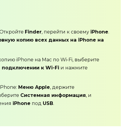
 Откройте
Finder
, перейти к своему
iPhone
.
вную копию всех данных на iPhone на
опию iPhone на Mac по Wi-Fi, выберите
и подключении к Wi-Fi
и нажмите
iPhone:
Меню Apple
, держите
ыберите
Системная информация
, и
жения
iPhone
под
USB
.