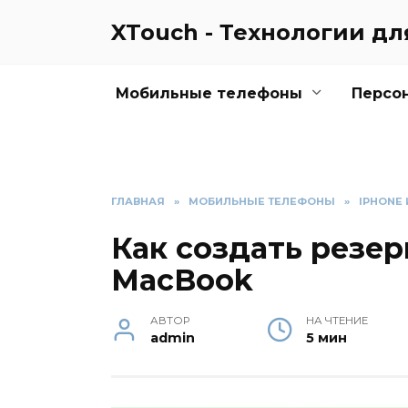
Перейти
XTouch - Технологии д
к
содержанию
Мобильные телефоны
Персо
ГЛАВНАЯ
»
МОБИЛЬНЫЕ ТЕЛЕФОНЫ
»
IPHONE 
Как создать резер
MacBook
АВТОР
НА ЧТЕНИЕ
admin
5 мин