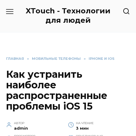
Перейти
XTouch - Технологии
к
содержанию
для людей
ГЛАВНАЯ
»
МОБИЛЬНЫЕ ТЕЛЕФОНЫ
»
IPHONE И IOS
Как устранить
наиболее
распространенные
проблемы iOS 15
АВТОР
НА ЧТЕНИЕ
admin
3 мин