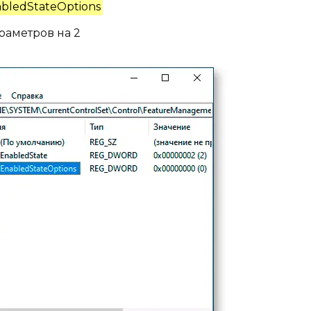
bledStateOptions
раметров на 2