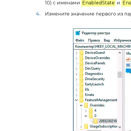
10) с именами
EnabledState
и
Ena
Измените значение первого из па