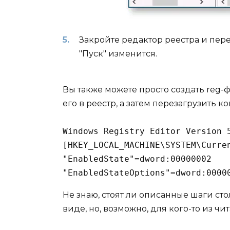
Закройте редактор реестра и пе
"Пуск" изменится.
Вы также можете просто создать reg
его в реестр, а затем перезагрузить к
Windows Registry Editor Version 5
[HKEY_LOCAL_MACHINE\SYSTEM\Curre
"EnabledState"=dword:00000002

"EnabledStateOptions"=dword:0000
Не знаю, стоят ли описанные шаги с
виде, но, возможно, для кого-то из ч