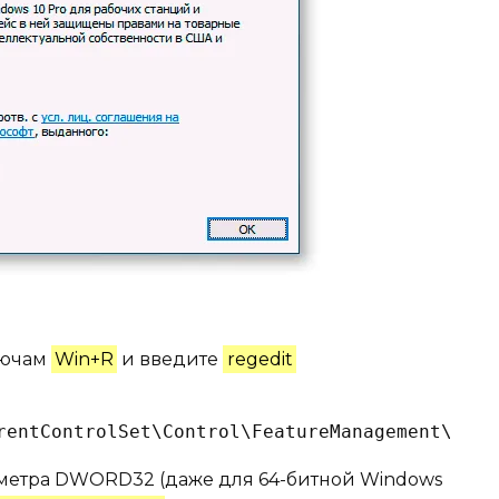
лючам
Win+R
и введите
regedit
rentControlSet\Control\FeatureManagement\Over
аметра DWORD32 (даже для 64-битной Windows