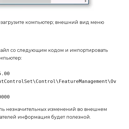
резагрузите компьютер; внешний вид меню
-файл со следующим кодом и импортировать
омпьютер:
.00

ntControlSet\Control\FeatureManagement\Overrid
0000
толь незначительных изменений во внешнем
итателей информация будет полезной.