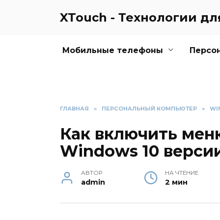
Перейти
XTouch - Технологии д
к
содержанию
Мобильные телефоны
Персо
ГЛАВНАЯ
»
ПЕРСОНАЛЬНЫЙ КОМПЬЮТЕР
»
WI
Как включить мен
Windows 10 версии
АВТОР
НА ЧТЕНИЕ
admin
2 мин