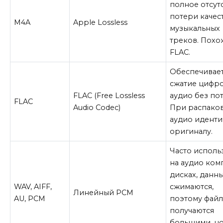
полное отсут
потери качес
M4A
Apple Lossless
музыкальных
треков. Похо
FLAC.
Обеспечивае
сжатие цифр
FLAC (Free Lossless
аудио без пот
FLAC
Audio Codec)
При распако
аудио идент
оригиналу.
Часто исполь
на аудио ком
дисках, данн
WAV, AIFF,
сжимаются,
Линейный PCM
AU, PCM
поэтому фай
получаются
большими, н