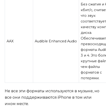
Без сжатия и 
кбит/с, считае
что звук
соответствуе
качеству ком
диска.
Обеспечивает
AAX
Audible Enhanced Audio
превосходя
форматы Audib
3 и 4. Это бол
крупные файл
чем файлы
форматов с
потерями.
Не все эти форматы используются в музыке, но
все они поддерживаются iPhone в том или
ином месте.