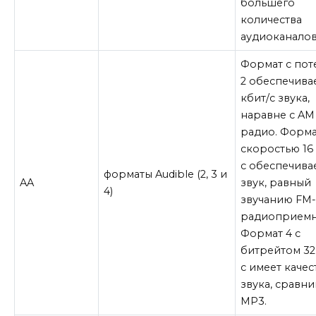
большего
количества
аудиоканалов
Формат с по
2 обеспечива
кбит/с звука,
наравне с AM
радио. Форма
скоростью 16
с обеспечива
форматы Audible (2, 3 и
AA
звук, равный
4)
звучанию FM
радиоприемн
Формат 4 с
битрейтом 32
с имеет качес
звука, сравни
MP3.