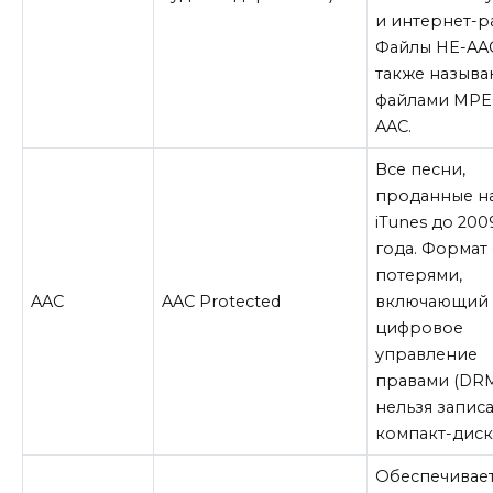
и интернет-р
Файлы HE-AA
также называ
файлами MPE
AAC.
Все песни,
проданные н
iTunes до 200
года. Формат 
потерями,
AAC
AAC Protected
включающий
цифровое
управление
правами (DRM
нельзя записа
компакт-диск
Обеспечивае