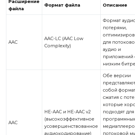
Расширение
Формат файла
Описание
файла
Формат аудио
потерями,
оптимизиров
AAC-LC (AAC Low
AAC
для потоково
Complexity)
аудио и
приложений 
низким битр
Обе версии
представляю
собой форма
сжатия с пот
которые хор
HE-AAC и HE-AAC v2
подходят для
(высокоэффективное
программны
AAC
усовершенствованное
медиаплееро
аудиокодирование)
потоковой м