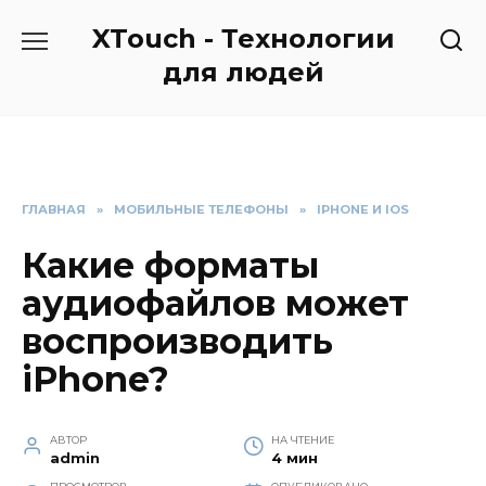
Перейти
XTouch - Технологии
к
содержанию
для людей
ГЛАВНАЯ
»
МОБИЛЬНЫЕ ТЕЛЕФОНЫ
»
IPHONE И IOS
Какие форматы
аудиофайлов может
воспроизводить
iPhone?
АВТОР
НА ЧТЕНИЕ
admin
4 мин